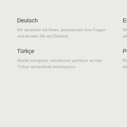
Deutsch
E
Wir sprechen mit Ihnen, beantworten Ihre Fragen
We
und beraten Sie auf Deutsch.
ad
Türkçe
P
Sizinle konuşuyor, sorularınızı yanıtlıyor ve size
Ro
Türkçe tavsiyelerde bulunuyoruz .
do