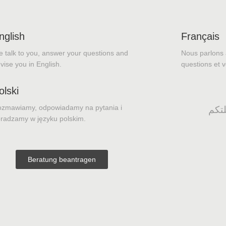
nglish
Français
 talk to you, answer your questions and
Nous parlons 
vise you in English.
questions et v
olski
zmawiamy, odpowiadamy na pytania i
تكم
radzamy w języku polskim.
Beratung beantragen